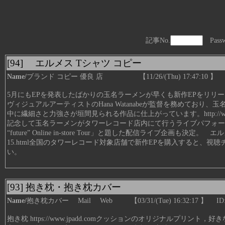
記事No.
Passw
[94] エルメス Tシャツ コピー
Name/
ブランド コピー 優良 店 【11/26/(Thu) 17:47:10 】 
5月にもEPを発表したばかりの玉名ラーメンが早くも新作EPをリリー
ヴィジュアルアーティストのHana Watanabeが監督を務めてお
中に繊細さと力強さが垣間見られる作品に仕上がっています。
http:/
記念して玉名ラーメンがタワーレコード店内にて行うライブパフォーマン
“future” Online in-store Tour」と題した配信ライブ企画も決定。
15.html全国のタワーレコード対象店舗で新作EPを購入すると、
い。
[93] 抱き枕・抱き枕カバー
Name/
抱き枕カバー
Mail
Web
【03/31/(Tue) 16:32:17 】 ID
抱き枕 https://www.jpadd.comクッションのオリジナルプリント，好き