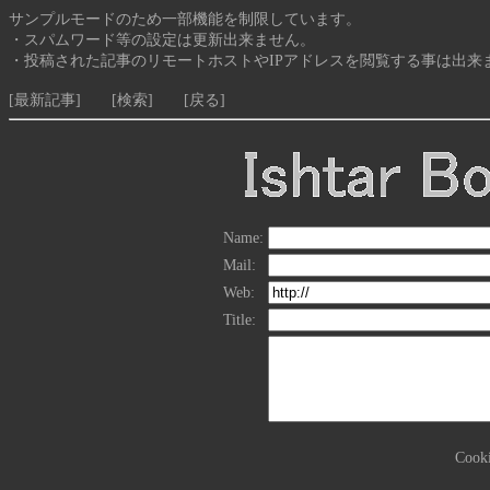
サンプルモードのため一部機能を制限しています。
・スパムワード等の設定は更新出来ません。
・投稿された記事のリモートホストやIPアドレスを閲覧する事は出来
[最新記事]
[検索]
[戻る]
Name:
Mail:
Web:
Title:
Coo