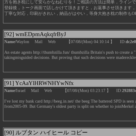
方を抱き枕にして安らかなねむりを！ご相談の方法は簡単，ラインで
登録後，トーク画面で話しかけて頂きますと，お返事させ頂きます，
丁寧な対応，印刷がきれい，納品がはやい，等身大抱き枕の制作もO
[92] wmEDpmAqkqfrByJ
Name/
Waylon
Mail
Web
【07/08/(Mon) 04:10:14 】 ID:
dc2e
An estate agents
http://thumbzilla.fun/
thumbzilla Britain's push to create a 
takingmisguided decisions. But proving that such decisions were madereckless
[91] YcAaYlHRWNHYwNfx
Name/
Israel
Mail
Web
【07/08/(Mon) 03:23:17 】 ID:
292883
I've lost my bank card
http://beeg.in.net/
the beeg The battered SPD is seen as 
from2005-09. But Germany's oldest party is split on whether to joinMerkel ag
[90] ルブタン ハイヒール コピー