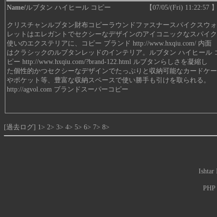
Name/
ルブタン ハイヒール コピー 【07/05/(Fri) 11:22:57 】
クリスチャンルブタン財布コピーラウンドファスナースパイクスウォ
レットはエレガントでセクシーなデザインのアイコニックなスパイク
使いのエクステリアに、コピー ブランド
http://www.hxqiu.com/
内面
はクラシックのルブタンレッドのインテリア。ルブタン ハイヒール 
ピー
http://www.hxqiu.com/?brand-122.html
ルブタンらしさを凝縮し
た個性的かつセクシーなデザインでたっぷりと収納可能なカードケー
やポケット等、豊富な収納スペースで使い勝手も引けを取られる。
http://agvol.com
ブランドスーパーコピー
[過去ログ]
1>
2>
3>
4>
5>
6>
7>
8>
Ishtar
PHP