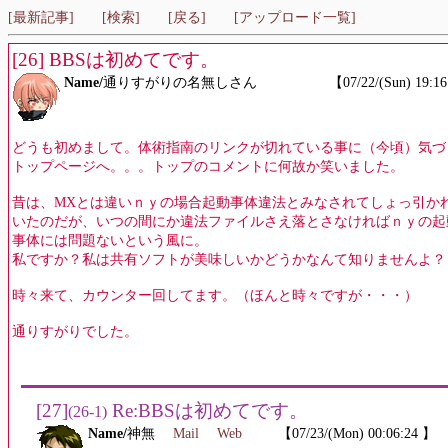
[最新記事]
[検索]
[戻る]
[アップロード一覧]
[26] BBSは初めてです。
Name/
通りすがりの名無しさん 【07/22/(Sun) 19:16:5
どうも初めまして。体術指南のリンクが切れている事に（今頃）気づ
トップページへ。。。トップのコメントに何故か笑いました。
昔は、MXとは違いｎｙの場合起動事体違法とみなされてしょっ引か
いたのだが、いつの間にか違法ファイルさえ落とさなければｎｙの起
事体には問題ないという風に。
私ですか？私は共有ソフトが美味しいかどうかなんて知りませんよ？
時々来て、カウンター回してます。（ほんと時々ですが・・・）
通りすがりでした。
[27]
Re:BBSは初めてです。
(26-1)
Name/
神無
Mail
Web
【07/23/(Mon) 00:06:24 】 