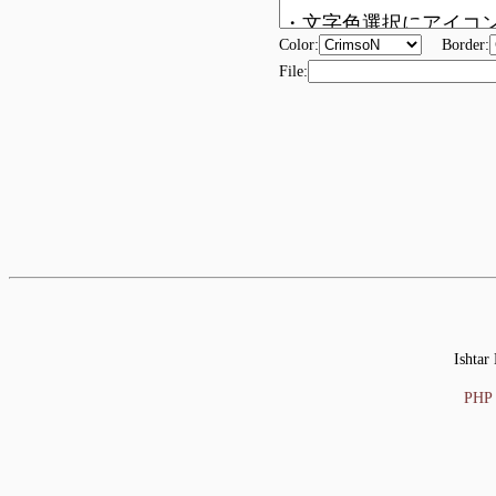
Color:
Border:
File:
Ishtar
PHP