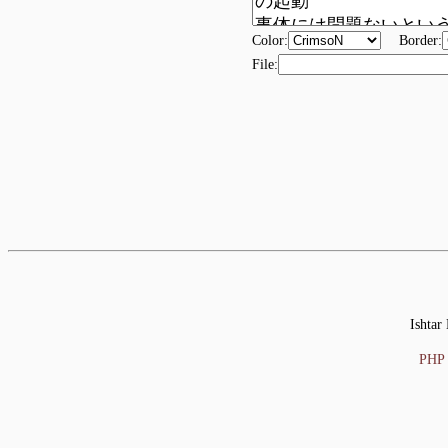
Color:
Border:
File:
Ishtar
PHP