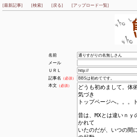
[最新記事]
[検索]
[戻る]
[アップロード一覧]
名前
メール
ＵＲＬ
記事名
（必須）
本文
（必須）